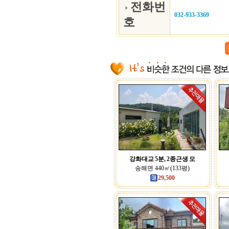
전화번
032-933-3369
호
강화대교 5분, 2종근생 모
송해면 440㎡(133평)
29,500