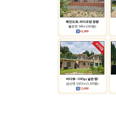
해안도로, 바다조망 경량
불은면 546㎡(165평)
41,000
바다뷰~ 1105py 넓은 땅!
삼산면 3,653㎡(1,105평)
55,000