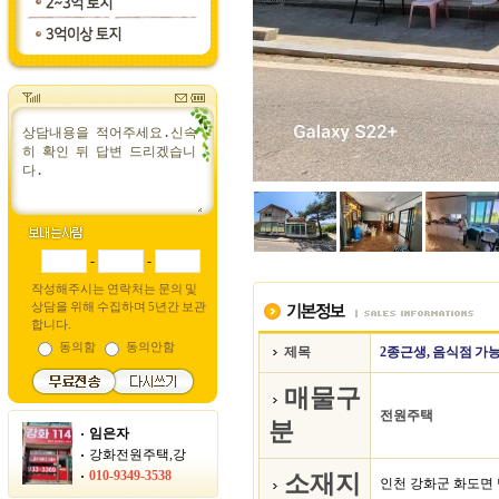
-
-
작성해주시는 연락처는 문의 및
상담을 위해 수집하며 5년간 보관
합니다.
동의함
동의안함
제목
2종근생, 음식점 가
매물구
전원주택
분
임은자
강화전원주택,강
010-9349-3538
소재지
인천 강화군 화도면