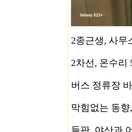
​2종근생, 사무
2차선, 온수리 
버스 정류장 바
막힘없는 동향,
들판. 야산과 