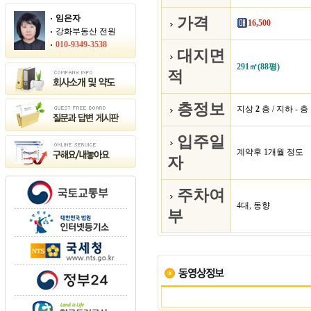
임은자
가격
16,500
강화부동산 전원
010-9349-3538
대지면
291㎡(88평)
적
층정보
지상
2
층 / 지하 - 층
입주일
계약후 1개월 정도
자
주차여
4대, 동향
부