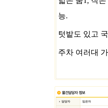
넓은 룸1, 작
능.
텃밭도 있고 
주차 여러대 가
담당자
임은자