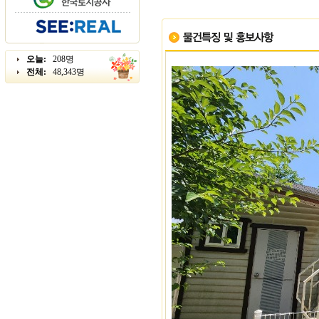
오늘:
208명
전체:
48,343명