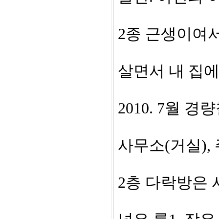
2종 근생이여
살면서 내 집에
2010. 7월 경
사무소(거실), 주
2층 다락방은 