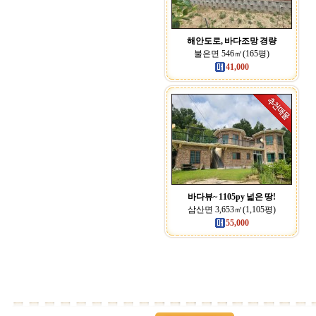
해안도로, 바다조망 경량
불은면 546㎡(165평)
41,000
바다뷰~ 1105py 넓은 땅!
삼산면 3,653㎡(1,105평)
55,000