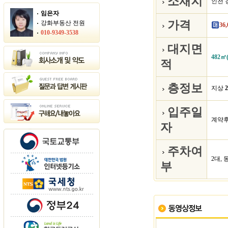
소재지
인천 
임은자
가격
강화부동산 전원
36,
010-9349-3538
대지면
482㎡
적
층정보
지상
2
입주일
계약후
자
주차여
2대, 
부