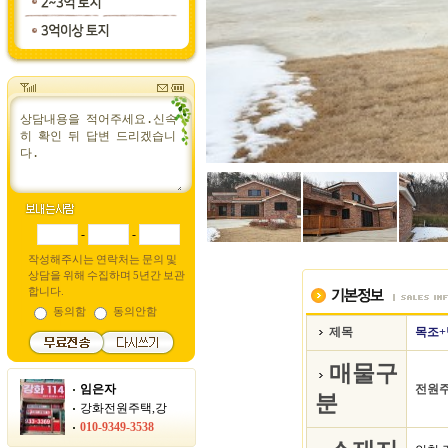
-
-
작성해주시는 연락처는 문의 및
상담을 위해 수집하며 5년간 보관
합니다.
동의함
동의안함
제목
목조+
매물구
임은자
전원
분
강화전원주택,강
010-9349-3538