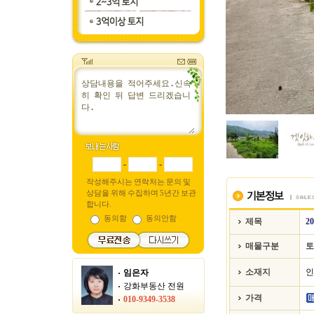
-
-
작성해주시는 연락처는 문의 및
상담을 위해 수집하며 5년간 보관
합니다.
동의함
동의안함
제목
2
매물구분
토
소재지
인
임은자
강화부동산 전원
가격
010-9349-3538