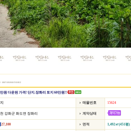
0만원 다운된 가격! 단지.장화리 토지 60만원!!
지
매물번호
15624
천 강화군 화도면 장화리
계약상태
27,100
면적
1,492㎡(451평)