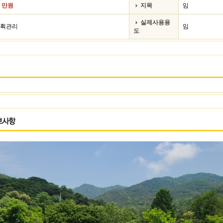
0 만원
지목
임
실제사용용
획관리
임
도