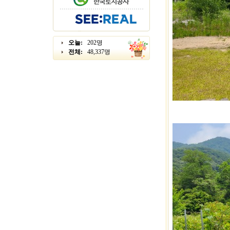
오늘:
202명
전체:
48,337명