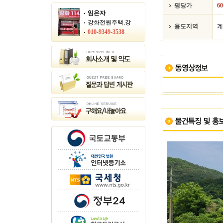
평당가
6
임은자
강화전원주택,강
용도지역
계
010-9349-3538