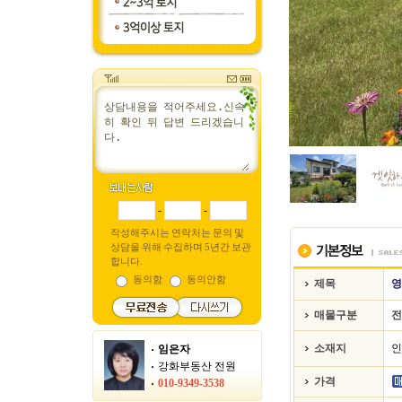
-
-
작성해주시는 연락처는 문의 및
상담을 위해 수집하며 5년간 보관
합니다.
동의함
동의안함
제목
영
매물구분
전
소재지
인
임은자
강화부동산 전원
가격
010-9349-3538