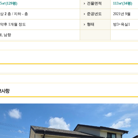
25㎡(129평)
건물면적
113㎡(34평)
지상
2
층 / 지하 - 층
준공년도
2021년 9월
약후 1개월 정도
형태
방3+욕실1
대, 남향