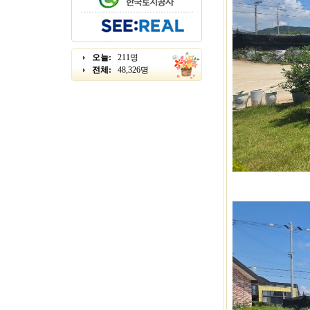
오늘:
211명
전체:
48,326명