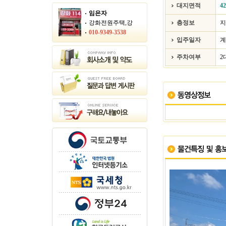
대지면적
4
임은자
강화전원주택,강
층정보
010-9349-3538
입주일자
계
주차여부
2