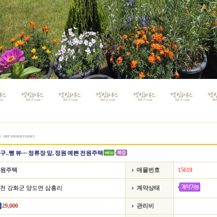
구..뻥 뷰~~ 정류장 앞, 정원 예쁜 전원주택
원주택
매물번호
15619
천 강화군 양도면 삼흥리
계약상태
29,000
관리비