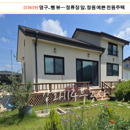
[15619]
영구..뻥 뷰~~ 정류장 앞, 정원 예쁜 전원주택