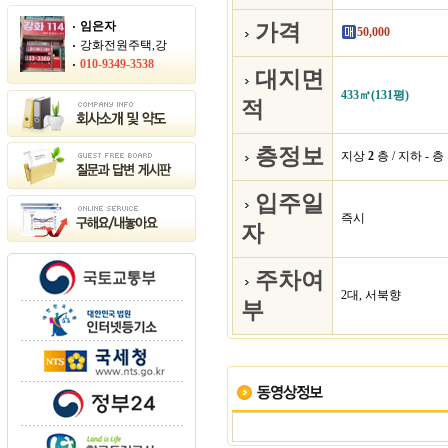
임은자
가격
50,000
강화전원주택,강
010-9349-3538
대지면
433㎡(131평)
적
층정보
지상
2
층 / 지하 - 층
입주일
즉시
자
주차여
2대, 서북향
부