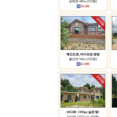
송해면 440㎡(133평)
29,500
해안도로, 바다조망 경량
불은면 546㎡(165평)
41,000
바다뷰~ 1105py 넓은 땅!
삼산면 3,653㎡(1,105평)