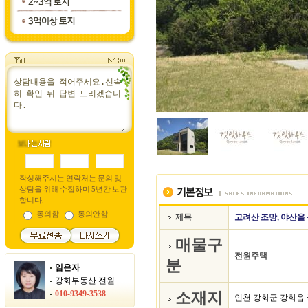
-
-
작성해주시는 연락처는 문의 및
상담을 위해 수집하며 5년간 보관
합니다.
동의함
동의안함
제목
고려산 조망, 야산을
매물구
전원주택
분
임은자
강화부동산 전원
010-9349-3538
소재지
인천 강화군 강화읍