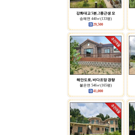
강화대교 5분, 2종근생 모
송해면 440㎡(133평)
29,500
해안도로, 바다조망 경량
불은면 546㎡(165평)
41,000