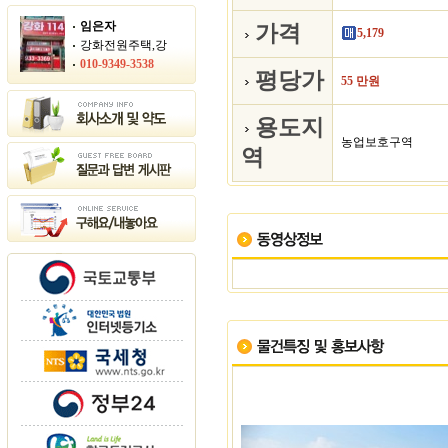
임은자
가격
5,179
강화전원주택,강
010-9349-3538
평당가
55 만원
용도지
농업보호구역
역