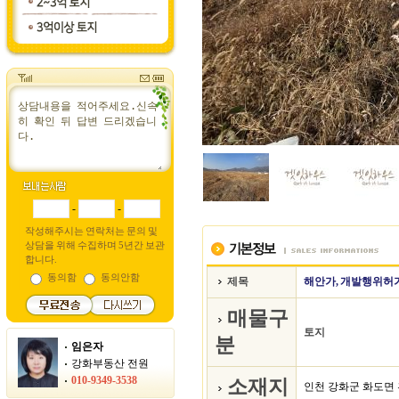
-
-
작성해주시는 연락처는 문의 및
상담을 위해 수집하며 5년간 보관
합니다.
동의함
동의안함
제목
해안가, 개발행위허가
매물구
토지
분
임은자
강화부동산 전원
010-9349-3538
소재지
인천 강화군 화도면