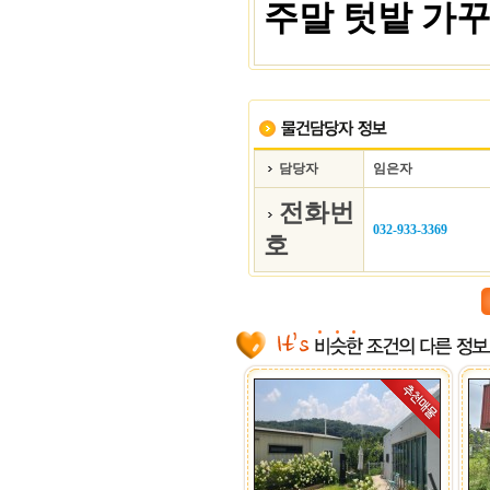
주말 텃밭 가
담당자
임은자
전화번
032-933-3369
호