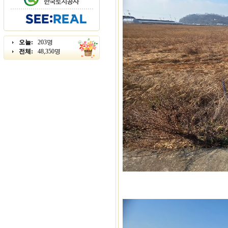
오늘:
203명
전체:
48,350명