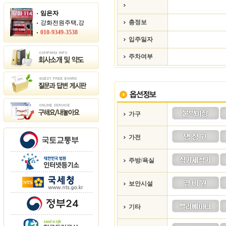
임은자
층정보
강화전원주택,강
010-9349-3538
입주일자
주차여부
가구
가전
주방/욕실
보안시설
기타