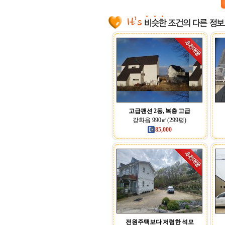
고급팬션 2동, 복층 고급
강화읍 990㎡(299평)
85,000
전원주택보다 저렴한 석모