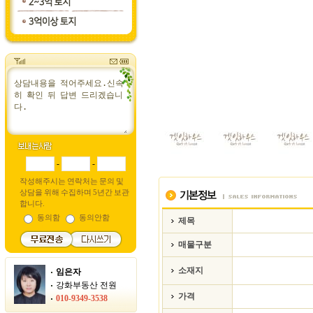
-
-
작성해주시는 연락처는 문의 및
상담을 위해 수집하며 5년간 보관
합니다.
동의함
동의안함
제목
매물구분
소재지
임은자
강화부동산 전원
가격
010-9349-3538