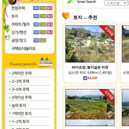
토지 ↔ 추천
바다조망, 평지같은 자연
삼산면 하리 4,896㎡(1,481평)
선원
44,430