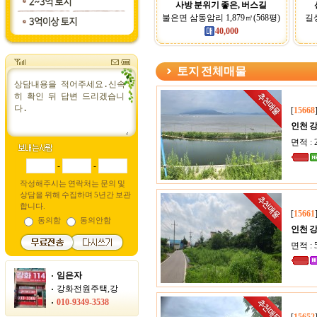
사방 분위기 좋은, 버스길
불은면 삼동암리 1,879㎡(568평)
길상
40,000
토지 전체매물
[
15668
인천 
면적 : 
-
-
작성해주시는 연락처는 문의 및
상담을 위해 수집하며 5년간 보관
합니다.
[
15661
동의함
동의안함
인천 
면적 : 5
임은자
강화전원주택,강
010-9349-3538