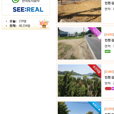
인천 
면적 : 
오늘:
219명
전체:
48,334명
[
14591
인천 
면적 : 3
[
15401
인천 
면적 : 
[
15591