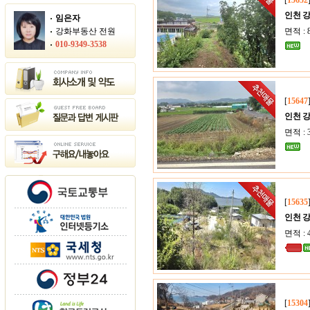
[
15652
인천 
임은자
강화부동산 전원
면적 : 8
010-9349-3538
[
15647
인천 
면적 : 
[
15635
인천 
면적 : 4
[
15304