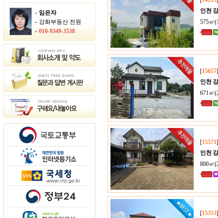
[
14295
인천 
임은자
강화부동산 전원
575㎡(
010-9349-3538
[
15657
인천 
671㎡(
[
15571
인천 
800㎡(
[
15353