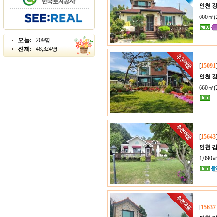
인천 
660㎡(
오늘:
209명
전체:
48,324명
[
15091
인천 
660㎡(
[
15643
인천 
1,090
[
15637