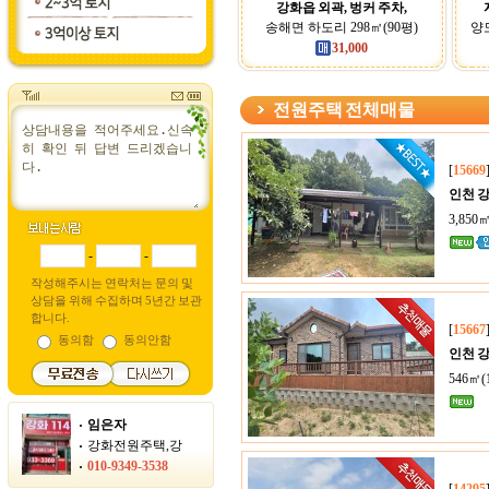
강화읍 외곽, 벙커 주차,
송해면 하도리 298㎡(90평)
양도
31,000
전원주택 전체매물
[
15669
인천 
3,850㎡
-
-
작성해주시는 연락처는 문의 및
상담을 위해 수집하며 5년간 보관
합니다.
[
15667
동의함
동의안함
인천 
546㎡(
임은자
강화전원주택,강
010-9349-3538