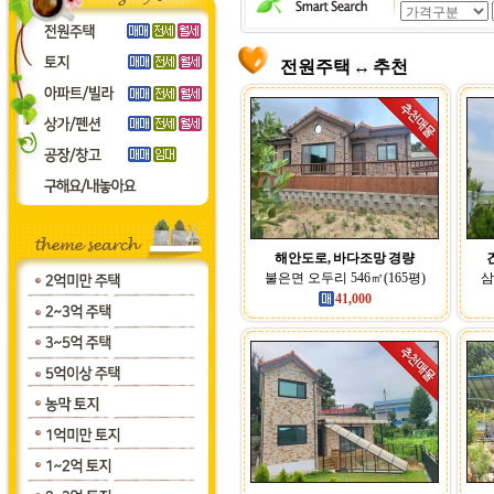
전원주택 ↔ 추천
해안도로, 바다조망 경량
불은면 오두리 546㎡(165평)
삼
41,000