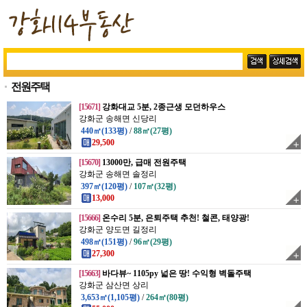
전원주택
[15671]
강화대교 5분, 2종근생 모던하우스
강화군 송해면 신당리
440㎡(133평)
/
88㎡(27평)
29,500
[15670]
13000만, 급매 전원주택
강화군 송해면 솔정리
397㎡(120평)
/
107㎡(32평)
13,000
[15666]
온수리 5분, 은퇴주택 추천! 철콘, 태양광!
강화군 양도면 길정리
498㎡(151평)
/
96㎡(29평)
27,300
[15663]
바다뷰~ 1105py 넓은 땅! 수익형 벽돌주택
강화군 삼산면 상리
3,653㎡(1,105평)
/
264㎡(80평)