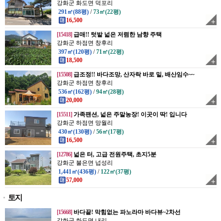
강화군 화도면 덕포리
291㎡(88평)
/
73㎡(22평)
16,500
[15418]
급매!! 텃밭 넓은 저렴한 남향 주택
강화군 하점면 창후리
397㎡(120평)
/
71㎡(22평)
18,500
[15508]
급조정!! 바다조망, 산자락 바로 밑, 배산임수~~
강화군 하점면 창후리
536㎡(162평)
/
94㎡(28평)
20,000
[15511]
가족팬션, 넓은 주말농장! 이곳이 딱! 입니다
강화군 하점면 망월리
430㎡(130평)
/
56㎡(17평)
16,500
[12786]
넓은 터, 고급 전원주택, 초지5분
강화군 불은면 넙성리
1,441㎡(436평)
/
122㎡(37평)
57,000
토지
[15668]
바다끝! 막힘없는 파노라마 바다뷰~2차선
강화군 화도면 내리