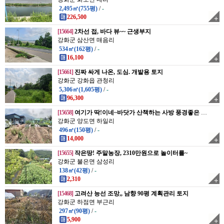
2,495㎡(755평)
/
-
226,500
[15664]
2차선 접, 바다 뷰~~ 근생부지
강화군 삼산면 매음리
534㎡(162평)
/
-
16,100
[15661]
진짜 싸게 나온, 도심. 개발용 토지
강화군 강화읍 관청리
5,306㎡(1,605평)
/
-
96,300
[15658]
여기가 딱!이네~바닷가 산책하는 사방 풍경좋은 쉼터!!
강화군 양도면 하일리
496㎡(150평)
/
-
14,000
[15655]
작은땅! 주말농장, 2310만원으로 놀이터를~
강화군 불은면 삼성리
138㎡(42평)
/
-
2,310
[15468]
고려산 능선 조망,, 남향 90평 계획관리 토지
강화군 하점면 부근리
297㎡(90평)
/
-
5,900