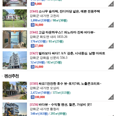
9,000
[15643]
소나무 숲자락, 잔디마당 넓은, 예쁜 전원주택
강화군 내가면 고천리
1,090㎡(330평)
/
98㎡(30평)
36,000
[15642]
고급 타운하우스!! 파노라마 진짜 바다뷰~
강화군 화도면 내리 1833-26
176㎡(53평)
/
81㎡(25평)
27,000
[15627]
빌라보다 싸다!! A/V 갖춘, 시내중심. 남향 아파트
강화군 강화읍 신문리 556-3
52㎡(16평)
/
82㎡(25평)
16,000
펜션추천
[15583]
싸요!!잔잔한 호수 뷰~토지748, 노출콘크리트~
강화군 내가면 오상리
2,472㎡(748평)
/
373㎡(113평)
100,000
[15256]
바다뷰 ~ 수익형 팬션, 철콘, 가성비 굿!!
강화군 내가면 황청리
540㎡(163평)
/
295㎡(89평)