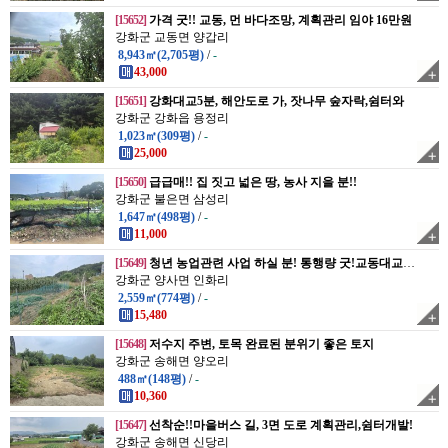
[15652]
가격 굿!! 교동, 먼 바다조망, 계획관리 임야 16만원
강화군 교동면 양갑리
8,943㎡(2,705평)
/
-
43,000
[15651]
강화대교5분, 해안도로 가, 잣나무 숲자락,쉼터와
강화군 강화읍 용정리
1,023㎡(309평)
/
-
25,000
[15650]
급급매!! 집 짓고 넓은 땅, 농사 지을 분!!
강화군 불은면 삼성리
1,647㎡(498평)
/
-
11,000
[15649]
청년 농업관련 사업 하실 분! 통행량 굿!교동대교 앞
강화군 양사면 인화리
2,559㎡(774평)
/
-
15,480
[15648]
저수지 주변, 토목 완료된 분위기 좋은 토지
강화군 송해면 양오리
488㎡(148평)
/
-
10,360
[15647]
선착순!!마을버스 길, 3면 도로 계획관리,쉼터개발!
강화군 송해면 신당리