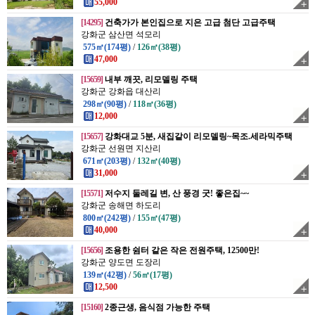
55,000
[14295]
건축가가 본인집으로 지은 고급 첨단 고급주택
강화군 삼산면 석모리
575㎡(174평)
/
126㎡(38평)
47,000
[15659]
내부 깨끗, 리모델링 주택
강화군 강화읍 대산리
298㎡(90평)
/
118㎡(36평)
12,000
[15657]
강화대교 5분, 새집같이 리모델링~목조.세라믹주택
강화군 선원면 지산리
671㎡(203평)
/
132㎡(40평)
31,000
[15571]
저수지 둘레길 변, 산 풍경 굿! 좋은집~~
강화군 송해면 하도리
800㎡(242평)
/
155㎡(47평)
40,000
[15656]
조용한 쉼터 같은 작은 전원주택, 12500만!
강화군 양도면 도장리
139㎡(42평)
/
56㎡(17평)
12,500
[15160]
2종근생, 음식점 가능한 주택