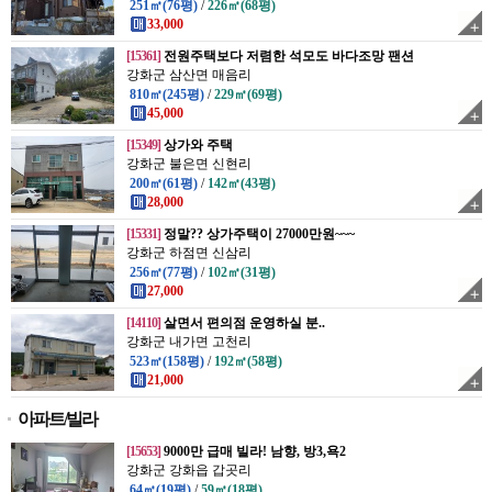
251㎡(76평)
/
226㎡(68평)
33,000
[15361]
전원주택보다 저렴한 석모도 바다조망 팬션
강화군 삼산면 매음리
810㎡(245평)
/
229㎡(69평)
45,000
[15349]
상가와 주택
강화군 불은면 신현리
200㎡(61평)
/
142㎡(43평)
28,000
[15331]
정말?? 상가주택이 27000만원~~~
강화군 하점면 신삼리
256㎡(77평)
/
102㎡(31평)
27,000
[14110]
살면서 편의점 운영하실 분..
강화군 내가면 고천리
523㎡(158평)
/
192㎡(58평)
21,000
아파트/빌라
[15653]
9000만 급매 빌라! 남향, 방3,욕2
강화군 강화읍 갑곳리
64㎡(19평)
/
59㎡(18평)