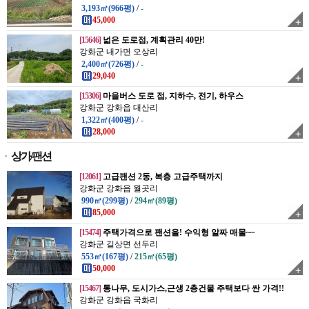
3,193㎡(966평)
/
-
45,000
[15646]
넓은 도로접, 계획관리 40만!
강화군 내가면 오상리
2,400㎡(726평)
/
-
29,040
[15306]
마을버스 도로 접, 지하수, 전기, 하우스
강화군 강화읍 대산리
1,322㎡(400평)
/
-
28,000
상가/팬션
[12061]
고급팬션 2동, 복층 고급주택까지
강화군 강화읍 월곳리
990㎡(299평)
/
294㎡(89평)
85,000
[15474]
주택가격으로 팬션을! 수익형 알짜 매물~~
강화군 길상면 선두리
553㎡(167평)
/
215㎡(65평)
50,000
[15467]
통나무, 도시가스,근생 2층건물 주택보다 싼 가격!!
강화군 강화읍 국화리